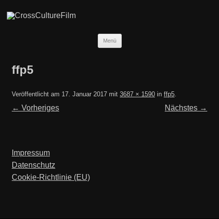
Zum
Menü
Inhalt
springen
ffp5
Veröffentlicht am
17. Januar 2017
mit
3687 × 1590
in
ffp5
.
← Vorheriges
Nächstes →
Impressum
Datenschutz
Cookie-Richtlinie (EU)