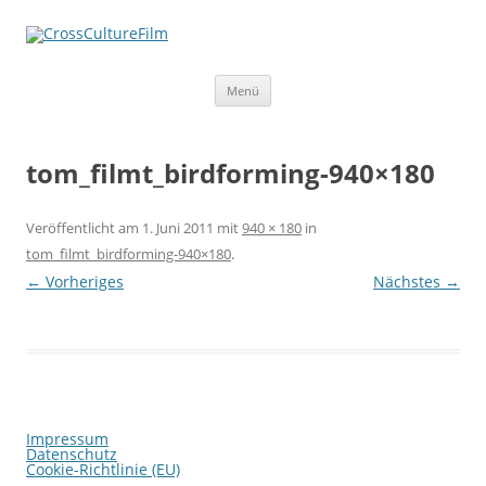
Zum
Menü
Inhalt
springen
tom_filmt_birdforming-940×180
Veröffentlicht am
1. Juni 2011
mit
940 × 180
in
tom_filmt_birdforming-940×180
.
← Vorheriges
Nächstes →
Impressum
Datenschutz
Cookie-Richtlinie (EU)